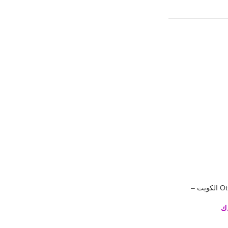
اشتراك Ott Delux IPTV الكويت –
يل
ك