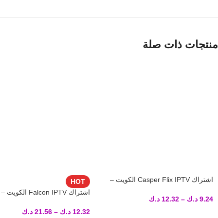
منتجات ذات صلة
اشتراك Casper Flix IPTV الكويت –
HOT
تسليم فوري لكود التفعيل
اشتراك Falcon IPTV ال
9.24
د.ك
–
12.32
د.ك
فوري لكود التفعيل
12.32
د.ك
–
21.56
د.ك