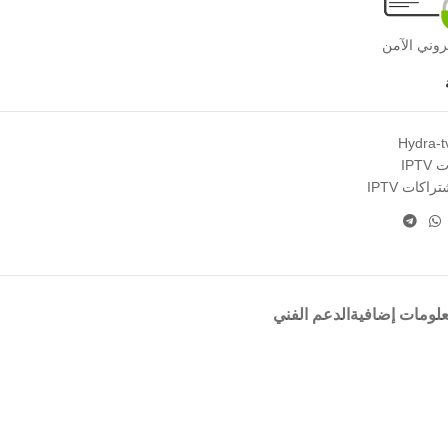
روني الآمن
Hydra-t
IPT
اكات IPTV
لومات إضافية
الدعم الفني