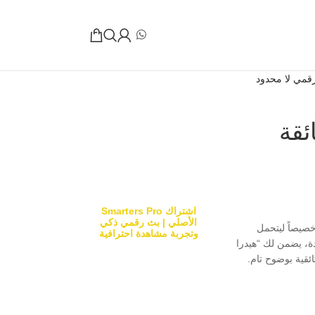
فائقة
اشتراك Smarters Pro
الأصلي | بث رقمي ذكي
صيصاً ليتحمل
وتجربة مشاهدة احترافية
دة، يضمن لك “هيدرا
ائقية بوضوح تام.