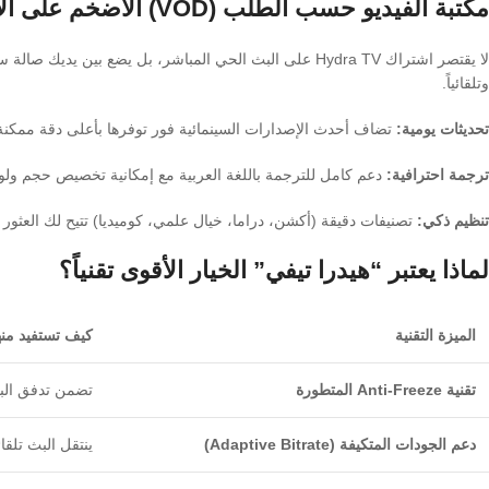
مكتبة الفيديو حسب الطلب (VOD) الأضخم على الإطلاق
لا يقتصر اشتراك Hydra TV على البث الحي المباشر، بل يضع بي
وتلقائياً.
تحديثات يومية:
تضاف أحدث الإصدارات السينمائية فور توفرها بأعلى دقة ممكنة
ترجمة احترافية:
دعم كامل للترجمة باللغة العربية مع إمكانية تخصيص حجم ولو
تنظيم ذكي:
تصنيفات دقيقة (أكشن، دراما، خيال علمي، كوميديا) تتيح لك العثور
لماذا يعتبر “هيدرا تيفي” الخيار الأقوى تقنياً؟
الميزة التقنية
كيف تستفيد من
تقنية Anti-Freeze المتطورة
تضمن تدفق البي
دعم الجودات المتكيفة (Adaptive Bitrate)
ينتقل البث تلقائياً بين جودات HD و FHD و K