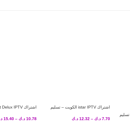
اشتراك istar IPTV الكويت – تسليم
فوري لكود التفعيل
تسليم فوري لكود التفع
كويت – تسليم
7.70
د.ك
–
12.32
د.ك
10.78
د.ك
–
15.40
د.