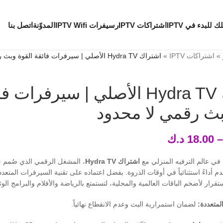
ك للبدء في IPTV
اشتراكات IPTV
رسيفرات IPTV Wifi
المدوّنة
اتصل بنا
»
اشتراكات IPTV
»
اشتراك Hydra TV الأصلي | سيرفرات فائقة القوة وبث رقمي لا محدود
اشتراك Hydra TV الأصلي | سيرفرات 
بث رقمي لا محدود
18.00
د.ك
 في عالم الترفيه المنزلي مع
اشتراك Hydra TV
، المشغل الرقمي الذي صُمم خ
م أداءً استثنائياً في أوقات الذروة. بفضل اعتماده على تقنية السيرفرات المتعد
استقرار لأضخم الباقات العالمية والمحلية، لتستمتع بالرياضة والأفلام والبرامج الوث
لمتعددة:
لضمان استمرارية البث وعدم الانقطاع نهائياً.