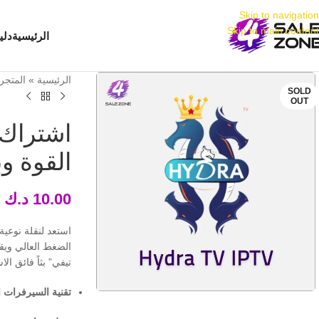
Skip to navigation
Skip to main content
الرئيسية
دليل
الرئيسية
»
المتجر
SOLD
OUT
القوة و
10.00
د.ك
–
استعد لنقلة نوعية
الضغط العالي ويقد
تيفي” بثاً فائق ال
تقنية السيرفرات ا