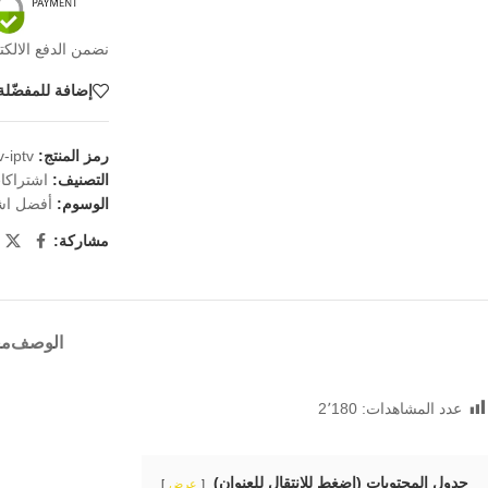
نضمن الدفع الالكت
إضافة للمفضّلة
رمز المنتج:
v-iptv
التصنيف:
اشتراكات V
الوسوم:
أفضل اشتر
مشاركة:
الوصف
مع
عدد المشاهدات:
2٬180
جدول المحتويات (اضغط للانتقال للعنوان)
عرض