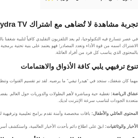
تجربة مشاهدة لا تُضاهى مع اشتراك Hydra TV
في عصر تتسارع فيه التكنولوجيا، لم يعد التلفزيون التقليدي كافياً لتلبية شغفنا بال
الاشتراك اسمه من قوة الأداء وتعدد المصادر؛ فهو يعتمد على بنية تحتية برم
بالمحتوى الذي يناسب كل فرد من أفراد العائلة.
تنوع ترفيهي يلبي كافة الأذواق والاهتمامات
مهما كان شغفك، ستجد في “هيدرا تيفي” ما يرضيه. لقد تم تقسيم القنوات وتنظيم
عشاق الرياضة:
تغطية حية ومباشرة لأهم البطولات والدوريات حول العالم. بف
متعددة الجودات لتناسب سرعة الإنترنت لديك.
المحتوى العائلي والأطفال:
باقات مخصصة وآمنة تقدم برامج تعليمية وترفيهية للأ
الأخبار والوثائقيات:
ابقَ على اطلاع دائم بأحدث الأخبار العالمية، واستكشف أسرار ا