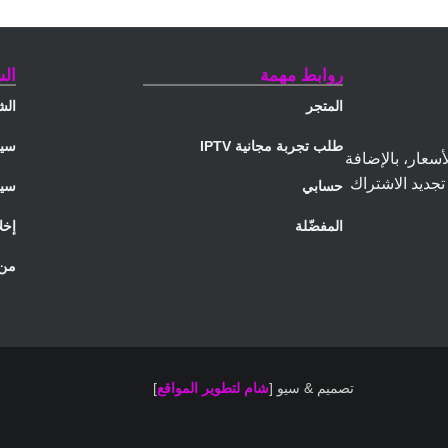
روابط مهمة
ال
المتجر
الش
طلب تجربة مجانية IPTV
سيا
الكويت بأرخص الأسعار، بالإضافة
كانية تجديد الاشتراك
حسابي
سيا
المفضّلة
إخل
من 
تصميم & سيو [
شام لتطوير المواقع
]