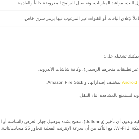
البث، مواعيد المباريات، وتفاصيل البرامج المعروضة حالياً والقادمة.
ملاً لإغلاق الباقات أو القنوات غير المرغوب فيها برمز سري خاص.
ر تطبيقات متجرهم الرسمي)، وكافة شاشات الأندرويد.
بمختلف إصداراتها، و Amazon Fire Stick.
د لتستمتع بالمشاهدة أثناء التنقل.