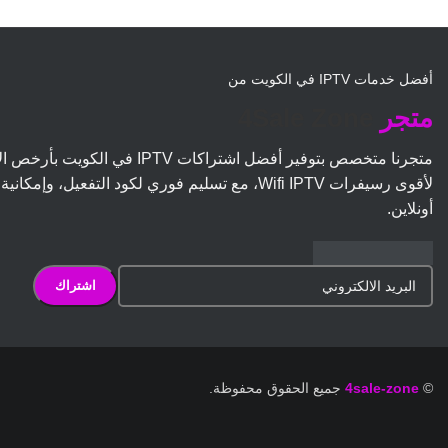
أفضل خدمات IPTV في الكويت من
متجر
4Sale Zone
متجرنا متخصص بتوفير أفضل اشتراكات IPTV في 
لأقوى رسيفرات Wifi IPTV، مع تسليم فوري لكود التفعيل، وإم
أونلاين.
©
4sale-zone
جميع الحقوق محفوظة.