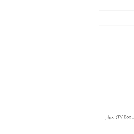
لكي تستمتع بتجربة المشاهدة بدقة 4K الحقيقية وبدون أي تأخير (Buffering)، ننصح بشدة بتوصيل جهاز العرض (الشاشة أو الـ TV Box) بجهاز