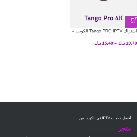
اشتراك Tango PRO IPTV الكويت –
تسليم فوري لكود التفعيل
10.78
د.ك
–
15.40
د.ك
أفضل خدمات IPTV في الكويت من
متجر
4Sale Zone