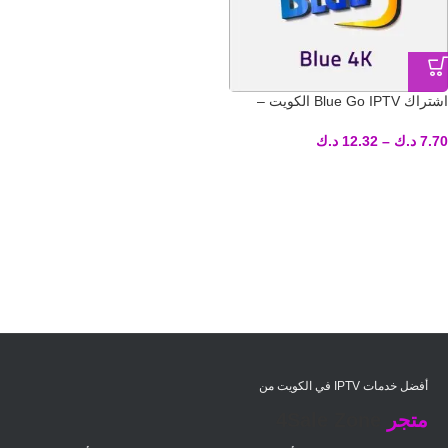
اشتراك Blue Go IPTV الكويت –
تسليم فوري لكود التفعيل
7.70
د.ك
–
12.32
د.ك
أفضل خدمات IPTV في الكويت من
متجر
4Sale Zone