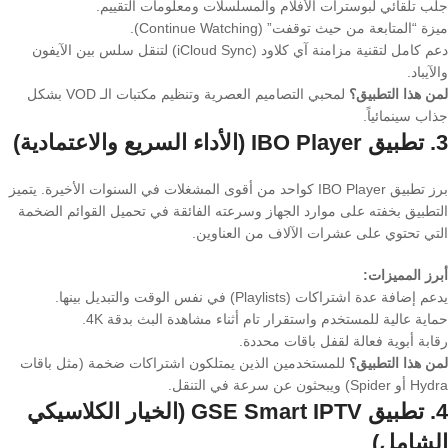
جلب تلقائي لبوسترات الأفلام والمسلسلات ومعلومات التقييم.
ميزة “المتابعة من حيث توقفت” (Continue Watching).
دعم كامل لتقنية مزامنة آي كلاود (iCloud Sync) لتنقل سلس بين الآيفون
والآيباد.
لمن هذا التطبيق؟
لمحبي التصاميم العصرية وتنظيم مكتبات الـ VOD بشكل
جذاب سينمائياً.
3. تطبيق IBO Player (الأداء السريع والاعتمادية)
برز تطبيق IBO Player كواحد من أقوى المشغلات في السنوات الأخيرة. يتميز
التطبيق بخفته على موارد الجهاز وسرعته الفائقة في تحميل القوائم الضخمة
التي تحتوي على عشرات الآلاف من العناوين.
أبرز المميزات:
يدعم إضافة عدة اشتراكات (Playlists) في نفس الوقت والتبديل بينها.
حماية عالية للمستخدم واستقرار تام أثناء مشاهدة البث بدقة 4K.
رقابة أبوية فعالة لقفل باقات محددة.
لمن هذا التطبيق؟
للمستخدمين الذين يمتلكون اشتراكات ضخمة (مثل باقات
Hydra أو Spider) ويبحثون عن سرعة في التنقل.
4. تطبيق GSE Smart IPTV (الخيار الكلاسيكي
الشامل)