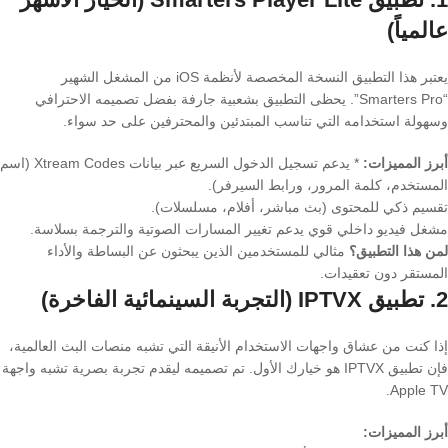
عالمياً)
يعتبر هذا التطبيق النسخة المخصصة لأنظمة iOS من المشغل الشهير
“Smarters Pro”. يحظى التطبيق بشعبية جارفة بفضل تصميمه الاحترافي
وسهولة استخدامه التي تناسب المبتدئين والمحترفين على حد سواء.
أبرز المميزات:
* يدعم تسجيل الدخول السريع عبر بيانات Xtream Codes (اسم
المستخدم، كلمة المرور، ورابط السيرفر).
تقسيم ذكي للمحتوى (بث مباشر، أفلام، مسلسلات).
مشغل فيديو داخلي قوي يدعم تغيير المسارات الصوتية والترجمة بسلاسة.
لمن هذا التطبيق؟
مثالي للمستخدمين الذين يبحثون عن البساطة والأداء
المستقر دون تعقيدات.
2. تطبيق IPTVX (التجربة السينمائية الفاخرة)
إذا كنت من عشاق واجهات الاستخدام الأنيقة التي تشبه منصات البث العالمية،
فإن تطبيق IPTVX هو خيارك الأول. تم تصميمه ليقدم تجربة بصرية تشبه واجهة
Apple TV.
أبرز المميزات: