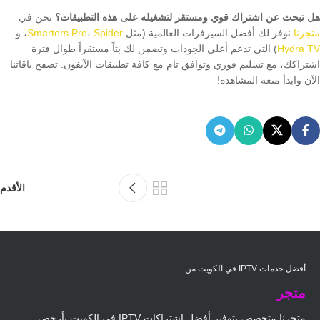
هل تبحث عن اشتراك قوي ومستقر لتشغيله على هذه التطبيقات؟
نحن في
متجرنا
نوفر لك أفضل السيرفرات العالمية (مثل
Spider
،
Smarters Pro
، و
Hydra TV
) التي تدعم أعلى الجودات وتضمن لك بثاً مستقراً طوال فترة
اشتراكك، مع تسليم فوري وتوافق تام مع كافة تطبيقات الآيفون. تصفح باقاتنا
الآن وابدأ متعة المشاهدة!
الأقدم
أفضل خدمات IPTV في الكويت من
متجر
4Sale Zone
متجرنا متخصص بتوفير أفضل اشتراكات IPTV في الكويت بأرخص