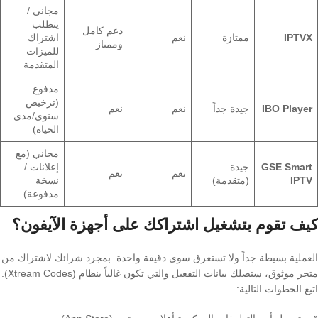
مجاني /
يتطلب
دعم كامل
IPTVX
ممتازة
نعم
اشتراك
وممتاز
للميزات
المتقدمة
مدفوع
(ترخيص
IBO Player
جيدة جداً
نعم
نعم
سنوي/مدى
الحياة)
مجاني (مع
GSE Smart
جيدة
إعلانات /
نعم
نعم
IPTV
(متقدمة)
نسخة
مدفوعة)
كيف تقوم بتشغيل اشتراكك على أجهزة الآيفون؟
العملية بسيطة جداً ولا تستغرق سوى دقيقة واحدة. بمجرد شرائك لاشتراك من
متجر موثوق، ستصلك بيانات التفعيل والتي تكون غالباً بنظام (Xtream Codes).
اتبع الخطوات التالية: