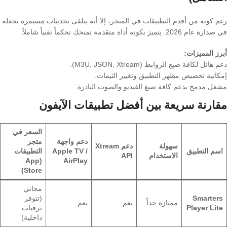
رغم كونه من أقدم التطبيقات في المتجر، إلا أنه يتلقى تحديثات مستمرة تجعله
في صدارة عام 2026. يتميز بكونه أداة متقدمة تمنحك تحكماً تقنياً شاملاً.
أبرز المميزات:
دعم هائل لكافة صيغ الروابط (M3U, JSON, Xtream).
إمكانية تخصيص مظهر التطبيق وتغيير الثيمات.
مشغل مدمج يدعم كافة صيغ الفيديو والصوت النادرة.
مقارنة سريعة بين أفضل تطبيقات الآيفون
السعر في
دعم واجهة
متجر
سهولة
دعم Xtream
اسم التطبيق
Apple TV /
التطبيقات
الاستخدام
API
(App
AirPlay
Store)
مجاني
Smarters
(تتوفر
ممتازة جداً
نعم
نعم
Player Lite
ترقيات
داخلية)