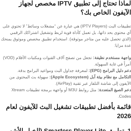
لماذا تحتاج إلى تطبيق IPTV مخصص لجهاز
الآيفون الخاص بك؟
تطبيقات البث (IPTV Players) هي عبارة عن “مشغلات وسائط” لا تحتوي على
أي محتوى بحد ذاتها، بل تعمل كأداة قوية لربط وتشغيل اشتراكك الرقمي
(الذي تحصل عليه من متاجر موثوقة). استخدام تطبيق مخصص وموثوق يمنحك
عدة مزايا:
واجهة مستخدم نظيفة:
تجعل من تصفح آلاف القنوات ومكتبات الأفلام (VOD)
أمراً في غاية السهولة.
دعم دليل البرامج (EPG):
لمعرفة جداول البث ومواعيد البرامج بدقة.
التكامل مع نظام بيئة آبل (Apple Ecosystem):
سهولة بث المحتوى من
الآيفون إلى شاشة التلفاز عبر تقنية (AirPlay).
دعم الصيغ المتعددة:
مثل روابط M3U أو واجهة برمجة تطبيقات Xtream
Codes.
قائمة بأفضل تطبيقات تشغيل البث للآيفون لعام
2026
1. تطبيق Smarters Player Lite (الخيار الأشهر