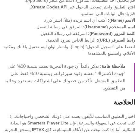
قم بتحميل أحد التطبيقات المذكورة أعلاه من متجر (App Store).
افتح التطبيق واختر تسجيل الدخول عبر
Xtream Codes API
.
قم بإدخال البيانات التي استلمتها:
الاسم (Name):
اكتب أي اسم تريده (مثلاً: اشتراكي).
اسم المستخدم (Username):
المرفق في رسالة التفعيل.
كلمة المرور (Password):
المرفقة في رسالة التفعيل.
رابط السيرفر (URL):
الرابط الخاص بمزود الخدمة.
اضغط على “تسجيل الدخول” (Login)، وانتظر ثوانٍ ليتم تحميل باقاتك ومكتبة
الأفلام، واستمتع بالمشاهدة!
ملاحظة هامة:
تذكر دائماً أن جودة التجربة تعتمد بنسبة 90% على
“جودة الاشتراك” نفسه وقوة سيرفراته، وبنسبة 10% فقط على
التطبيق المشغل. تأكد من حصولك على اشتراكات مستقرة وخالية
من التقطيع.
الخلاصة
اختيار التطبيق المناسب للآيفون يعتمد على ذوقك الشخصي واحتياجاتك. إذا
كنت تبحث عن السهولة والسرعة، فإن
Smarters Player Lite
هو البداية
المثالية. أما إذا كنت تبحث عن الأناقة السينمائية، فإن
IPTVX
يستحق التجربة.