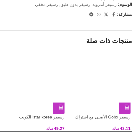
الوسوم:
رسيفر أندرويد
,
رسيفر بدون طبق
,
رسيفر مخفي
مشاركة:
منتجات ذات صلة
رسيفر Gobx الأصلي مع اشتراك
رسيفر istar korea الكويت
لمدة سنة لمشاهدة قنوات SSC
الرياضية – الكويت
49.27
د.ك
43.11
د.ك