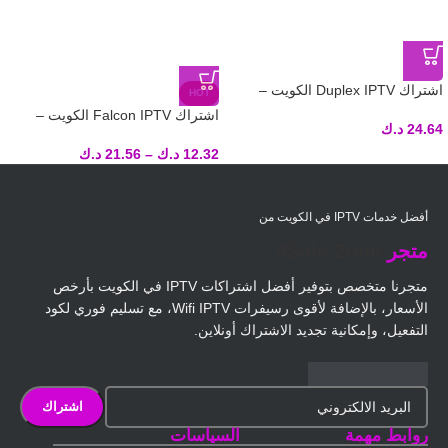
اشتراك Duplex IPTV الكويت –
HOT
تسليم فوري لكود التفعيل
اشتراك Falcon IPTV الكويت –
24.64
د.ك
تسليم فوري لكود التفعيل
12.32
د.ك
–
21.56
د.ك
أفضل خدمات IPTV في الكويت من
متجر
4Sale Zone
متجرنا متخصص بتوفير أفضل اشتراكات IPTV في الكويت بأرخص
الأسعار، بالإضافة لأقوى رسيفرات Wifi IPTV، مع تسليم فوري لكود
التفعيل، وإمكانية تجديد الاشتراك أونلاين.
روابط مهمة
السياسات