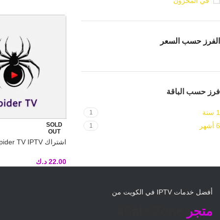
في المخزون
الفرز حسب السعر
فرز حسب الباقة
1 سنة
1
SOLD
6 أشهر
1
OUT
تسليم فوري لكود التفعي
22.00
د.ك
أفضل خدمات IPTV في الكويت من
متجر
4Sale Zone