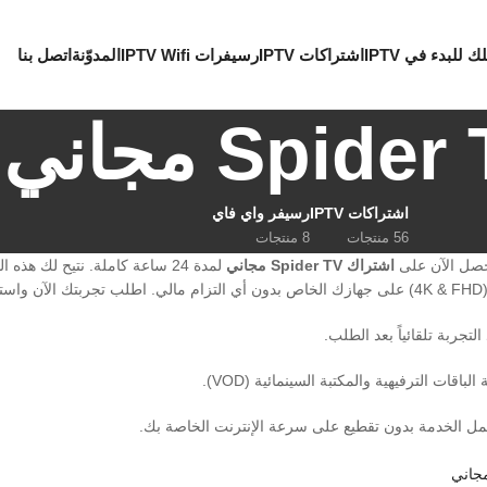
ك للبدء في IPTV
اشتراكات IPTV
رسيفرات IPTV Wifi
المدوّنة
اتصل بنا
Spide مجاني
اشتراكات IPTV
رسيفر واي فاي
56 منتجات
8 منتجات
صل الآن على
اشتراك Spider TV مجاني
لمدة 24 ساعة كاملة. نتيح لك ه
اً.
لتجربة تلقائياً بعد الطلب.
باقات الترفيهية والمكتبة السينمائية (VOD).
ل الخدمة بدون تقطيع على سرعة الإنترنت الخاصة بك.