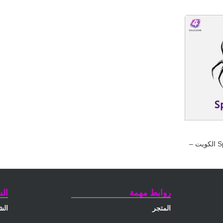
اشتراك Spider TV IPTV الكويت –
ل
روابط مهمة
ال
المتجر
الش