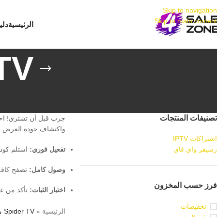
Skip to navigation
Skip to main content
الرئيسية
دليل
r TV
تصنيفات المنتجات
جرب قبل أن تشتري! اح
واكتشاف جودة العرض (4K & FHD) على جهازك الخاص بدون أي التزام مالي. اطلب تجربتك الآن واستلم بيانات التفعيل فور
اشتراكات IPTV
رسيفر واي فاي
تفعيل فوري:
استلم كود ا
وصول كامل:
تصفح كافة ال
فرز حسب المخزون
اختبار الثبات:
تأكد من عم
تخفيضات
الرئيسية
»
Spider TV مجاني