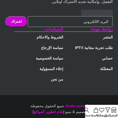
التفعيل، وإمكانية تجديد الاشتراك أونلاين.
روابط مهمة
السياسات
المتجر
الشروط والاحكام
طلب تجربة مجانية IPTV
سياسة الإرجاع
حسابي
سياسة الخصوصية
المفضّلة
إخلاء المسؤولية
من نحن
©
4sale-zone
جميع الحقوق محفوظة.
تصميم & سيو [
شام لتطوير المواقع
]
المتجر
الفرز
المفضّلة
السلة
حسابي