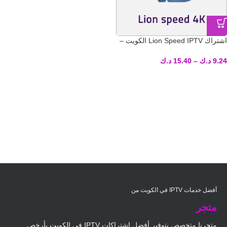
اشتراك Lion Speed IPTV الكويت –
تسليم فوري لكود التفعيل
9.24
د.ك
–
15.40
د.ك
أفضل خدمات IPTV في الكويت من
متجر
4Sale Zone
متجرنا متخصص بتوفير أفضل اشتراكات IPTV في الكويت بأرخص