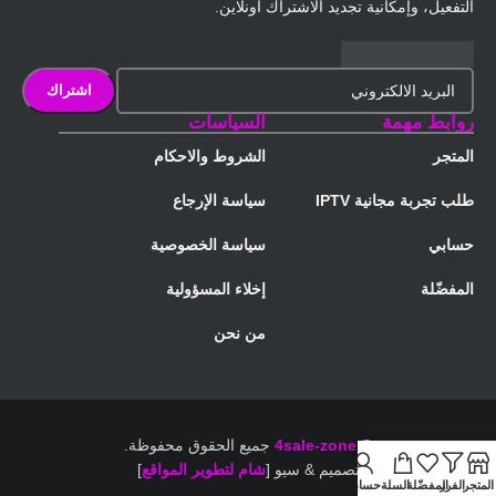
التفعيل، وإمكانية تجديد الاشتراك أونلاين.
روابط مهمة
السياسات
المتجر
الشروط والاحكام
طلب تجربة مجانية IPTV
سياسة الإرجاع
حسابي
سياسة الخصوصية
المفضّلة
إخلاء المسؤولية
من نحن
©
4sale-zone
جميع الحقوق محفوظة.
تصميم & سيو [
شام لتطوير المواقع
]
المتجر
الفرز
المفضّلة
السلة
حسابي