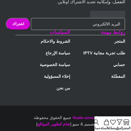
التفعيل، وإمكانية تجديد الاشتراك أونلاين.
روابط مهمة
السياسات
المتجر
الشروط والاحكام
طلب تجربة مجانية IPTV
سياسة الإرجاع
حسابي
سياسة الخصوصية
المفضّلة
إخلاء المسؤولية
من نحن
©
4sale-zone
جميع الحقوق محفوظة.
تصميم & سيو [
شام لتطوير المواقع
]
المتجر
الفرز
المفضّلة
السلة
حسابي