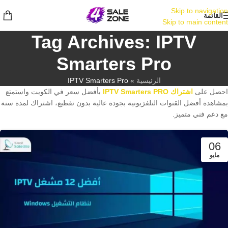
Skip to navigation
القائمة
Skip to main content
Tag Archives: IPTV
Smarters Pro
الرئيسية
»
IPTV Smarters Pro
احصل على
اشتراك IPTV Smarters PRO
بأفضل سعر في الكويت واستمتع
بمشاهدة أفضل القنوات التلفزيونية بجودة عالية بدون تقطيع، اشتراك لمدة سنة
مع دعم فني متميز.
06
مايو