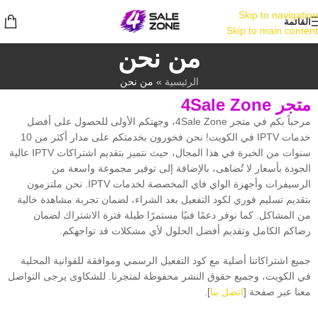
Skip to navigation
القائمة
Skip to main content
من نحن
الرئيسية
»
من نحن
متجر 4Sale Zone
مرحباً بكم في متجر 4Sale Zone، وجهتكم الأولى للحصول على أفضل
خدمات IPTV في الكويت! نحن فخورون بخدمتكم على مدار أكثر من 10
سنوات من الخبرة في هذا المجال، حيث نتميز بتقديم اشتراكات IPTV عالية
الجودة بأسعار لا تُضاهى، بالإضافة إلى توفير مجموعة واسعة من
الرسيفرات وأجهزة الواي فاي المخصصة لخدمات IPTV. نحن ملتزمون
بتقديم تسليم فوري لكود التفعيل بعد الشراء، لضمان تجربة مشاهدة خالية
من المشاكل. كما نوفر دعمًا فنيًا مستمرًا طيلة فترة الاشتراك لضمان
رضاكم الكامل وتقديم أفضل الحلول لأي مشكلات قد تواجهكم.
جميع اشتراكاتنا أصلية مع كود التفعيل الرسمي وموافقة للقوانية المحلية
في الكويت، وجميع حقوق النشر محفوظة لمتجرنا. للشكاوى يرجى التواصل
معنا عبر صفحة [
اتصل بنا
].